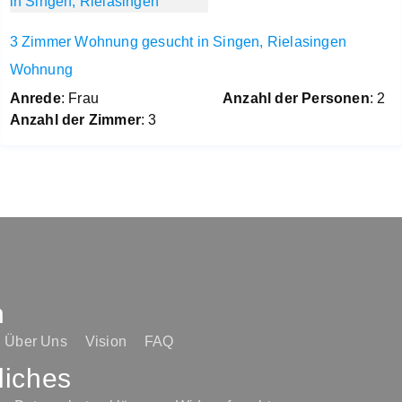
3 Zimmer Wohnung gesucht in Singen, Rielasingen
Wohnung
Anrede
: Frau
Anzahl der Personen
: 2
Anzahl der Zimmer
: 3
n
Über Uns
Vision
FAQ
liches