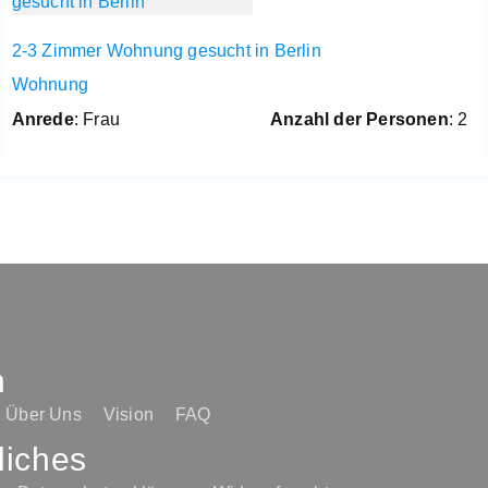
2-3 Zimmer Wohnung gesucht in Berlin
Wohnung
Anrede
: Frau
Anzahl der Personen
: 2
n
Über Uns
Vision
FAQ
liches