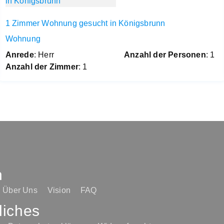
1 Zimmer Wohnung gesucht in Königsbrunn
Wohnung
Anrede
: Herr
Anzahl der Personen
: 1
Anzahl der Zimmer
: 1
n
Über Uns
Vision
FAQ
liches