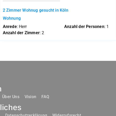
2 Zimmer Wohnug gesucht in Köln
Wohnung
Anrede
: Herr
Anzahl der Personen
: 1
Anzahl der Zimmer
: 2
n
Über Uns
Vision
FAQ
liches
m
Datenschutzerklärung
Widerrufsrecht