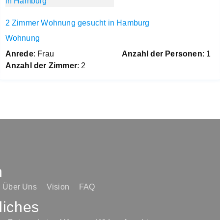
2 Zimmer Wohnung gesucht in Hamburg
Wohnung
Anrede
: Frau
Anzahl der Personen
: 1
Anzahl der Zimmer
: 2
n
Über Uns
Vision
FAQ
liches