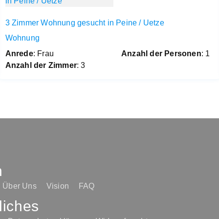
3 Zimmer Wohnung gesucht in Peine / Uetze
Wohnung
Anrede
: Frau
Anzahl der Personen
: 1
Anzahl der Zimmer
: 3
n
Über Uns
Vision
FAQ
liches