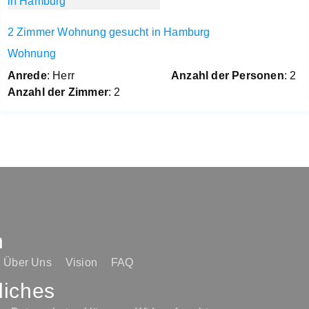
2 Zimmer Wohnung gesucht in Hamburg
Wohnung
Anrede
: Herr
Anzahl der Personen
: 2
Anzahl der Zimmer
: 2
n
Über Uns
Vision
FAQ
liches