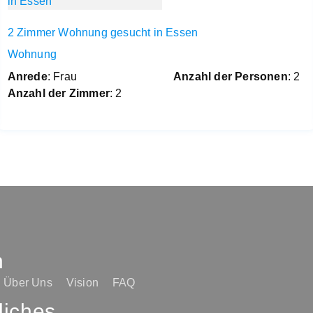
2 Zimmer Wohnung gesucht in Essen
Wohnung
Anrede
: Frau
Anzahl der Personen
: 2
Anzahl der Zimmer
: 2
n
Über Uns
Vision
FAQ
liches