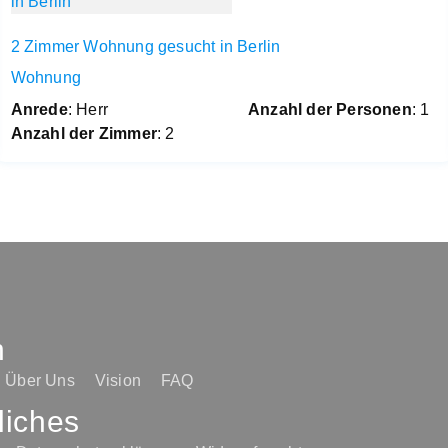
2 Zimmer Wohnung gesucht in Berlin
Wohnung
Anrede
: Herr
Anzahl der Personen
: 1
Anzahl der Zimmer
: 2
n
Über Uns
Vision
FAQ
liches