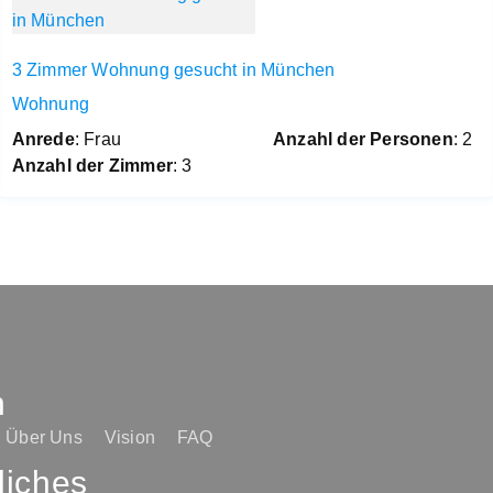
3 Zimmer Wohnung gesucht in München
Wohnung
Anrede
: Frau
Anzahl der Personen
: 2
Anzahl der Zimmer
: 3
n
Über Uns
Vision
FAQ
liches