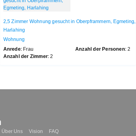
2,5 Zimmer Wohnung gesucht in Oberpframmern, Egmeting,
Harlahing
Wohnung
Anrede
: Frau
Anzahl der Personen
: 2
Anzahl der Zimmer
: 2
n
Über Uns
Vision
FAQ