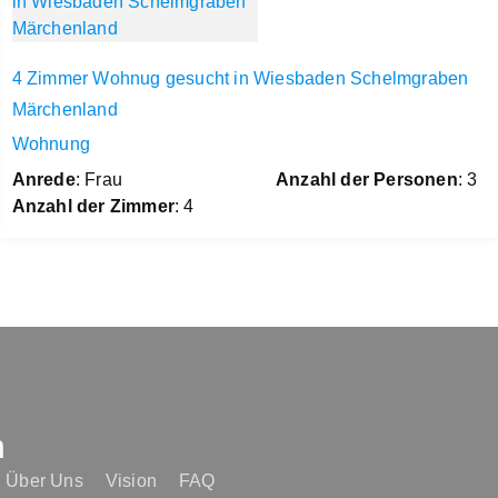
4 Zimmer Wohnug gesucht in Wiesbaden Schelmgraben
Märchenland
Wohnung
Anrede
: Frau
Anzahl der Personen
: 3
Anzahl der Zimmer
: 4
n
Über Uns
Vision
FAQ