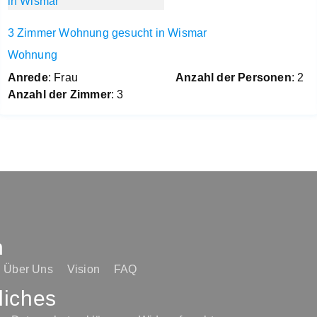
3 Zimmer Wohnung gesucht in Wismar
Wohnung
Anrede
: Frau
Anzahl der Personen
: 2
Anzahl der Zimmer
: 3
n
Über Uns
Vision
FAQ
liches